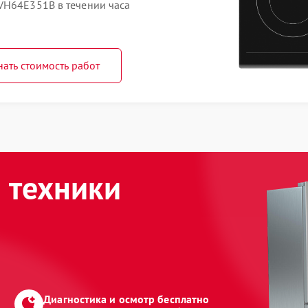
VH64E351B в течении часа
нать стоимость работ
 техники
Диагностика и осмотр бесплатно