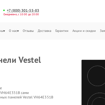
+7 (800) 301-55-83
Ежедневно, с 10:00 до 20:00
ны
О нас
Отзывы
Доставка
Гарантии
Акции и скидки
Зая
нели Vestel
е
l VH64E351B сами
чных панелей Vestel VH64E351B