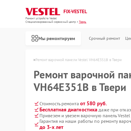
FIX-VESTEL
Ремонт устройств Vestel
Специализированный cервисный центр г.
Тверь
Мы ремонтируем
Срочный ремонт
Це
елей Vestel в Твери
Ремонт варочной панели Vestel VH64E351B в Твери
Ремонт варочной па
VH64E351B в Твери
Ремонт стиральных машин Vestel
Ремонт посудомоечных машин Vestel
от 580 руб.
Стоимость ремонта
Бесплатная диагностика
даже при отказ
Привезем и увезем варочную панель Veste
Гарантия на наши работы по ремонту варо
до 3-х лет