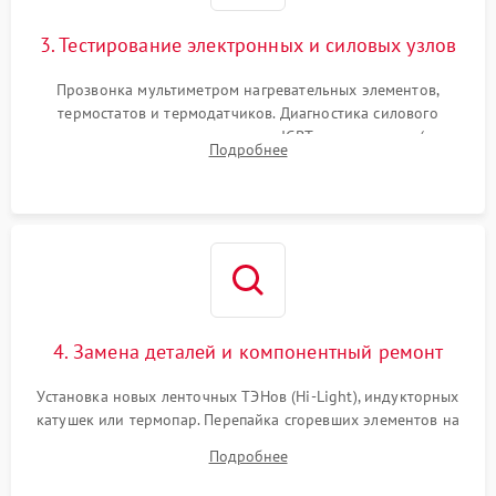
3. Тестирование электронных и силовых узлов
Прозвонка мультиметром нагревательных элементов,
термостатов и термодатчиков. Диагностика силового
модуля, реле, диодных мостов и IGBT-транзисторов (для
Подробнее
индукции). Проверка кранов и газ-контроля (для газовых
панелей).
4. Замена деталей и компонентный ремонт
Установка новых ленточных ТЭНов (Hi-Light), индукторных
катушек или термопар. Перепайка сгоревших элементов на
плате управления, восстановление токопроводящих
Подробнее
дорожек. Очистка контактов и замена поврежденной
проводки.