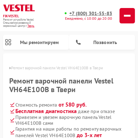
+7 (800) 301-55-83
FIX-VESTEL
Ежедневно, с 10:00 до 20:00
Ремонт устройств Vestel
Специализированный
cервисный центр г.
Тверь
Мы ремонтируем
Позвонить
Твери
Ремонт варочной панели Vestel VH64E100B в Твери
Ремонт варочной панели Vestel
VH64E100B в Твери
Ремонт стиральных машин Vestel
Ремонт посудомоечных машин Vestel
от 580 руб.
Стоимость ремонта
Бесплатная диагностика
даже при отказе
Привезем и увезем варочную панель Vestel
VH64E100B сами
Гарантия на наши работы по ремонту варочных
до 3-х лет
панелей Vestel VH64E100B