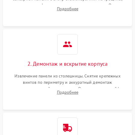
проверка конфорок на равномерность нагрева. Опрос
Подробнее
клиента о симптомах (не включается, не видит посуду,
щелкает).
2. Демонтаж и вскрытие корпуса
Извлечение панели из столешницы. Снятие крепежных
винтов по периметру и аккуратный демонтаж
стеклокерамической поверхности. Отсоединение шлейфов
Подробнее
сенсорного блока для доступа к силовым платам, катушкам
или ТЭНам.