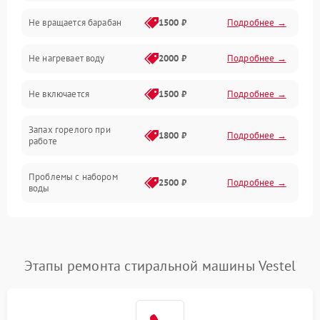
Не вращается барабан
1500 ₽
Подробнее →
Слив
Не нагревает воду
2000 ₽
Подробнее →
Программное обеспечение
Не включается
1500 ₽
Подробнее →
Запах горелого при
1800 ₽
Подробнее →
работе
Проблемы с набором
2500 ₽
Подробнее →
воды
Замена ТЭНа
2200 ₽
Подробнее →
Замена платы управления
2200 ₽
Подробнее →
Этапы ремонта стиральной машины Vestel