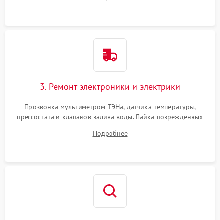
крестовины на износ, а манжеты люка на разрывы.
3. Ремонт электроники и электрики
Прозвонка мультиметром ТЭНа, датчика температуры,
прессостата и клапанов залива воды. Пайка поврежденных
дорожек или замена симисторов на плате управления.
Подробнее
Восстановление целостности проводки и контактов.