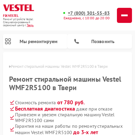
+7 (800) 301-55-83
FIX-VESTEL
Ежедневно, с 10:00 до 20:00
Ремонт устройств Vestel
Специализированный
cервисный центр г.
Тверь
Мы ремонтируем
Позвонить
Твери
Ремонт стиральной машины Vestel WMF2R5100 в Твери
Ремонт стиральной машины Vestel
WMF2R5100 в Твери
Ремонт посудомоечных машин Vestel
Ремонт варочных панелей Vestel
от 780 руб.
Стоимость ремонта
Бесплатная диагностика
даже при отказе
Привезем и увезем стиральную машину Vestel
WMF2R5100 сами
Гарантия на наши работы по ремонту стиральных
до 3-х лет
машин Vestel WMF2R5100