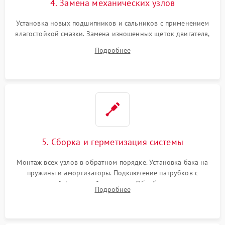
4. Замена механических узлов
Установка новых подшипников и сальников с применением
влагостойкой смазки. Замена изношенных щеток двигателя,
порванного ремня привода, неисправного сливного насоса
Подробнее
или поврежденной резиновой манжеты.
5. Сборка и герметизация системы
Монтаж всех узлов в обратном порядке. Установка бака на
пружины и амортизаторы. Подключение патрубков с
надежной фиксацией хомутами. Обработка стыков
Подробнее
герметиком для предотвращения возможных протечек воды.