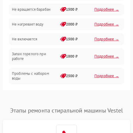
Не вращается барабан
1500 ₽
Подробнее →
Слив
Не нагревает воду
2000 ₽
Подробнее →
Программное обеспечение
Не включается
1500 ₽
Подробнее →
Запах горелого при
1800 ₽
Подробнее →
работе
Проблемы с набором
2500 ₽
Подробнее →
воды
Замена ТЭНа
2200 ₽
Подробнее →
Замена платы управления
2200 ₽
Подробнее →
Этапы ремонта стиральной машины Vestel