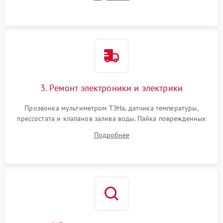
крестовины на износ, а манжеты люка на разрывы.
3. Ремонт электроники и электрики
Прозвонка мультиметром ТЭНа, датчика температуры,
прессостата и клапанов залива воды. Пайка поврежденных
дорожек или замена симисторов на плате управления.
Подробнее
Восстановление целостности проводки и контактов.