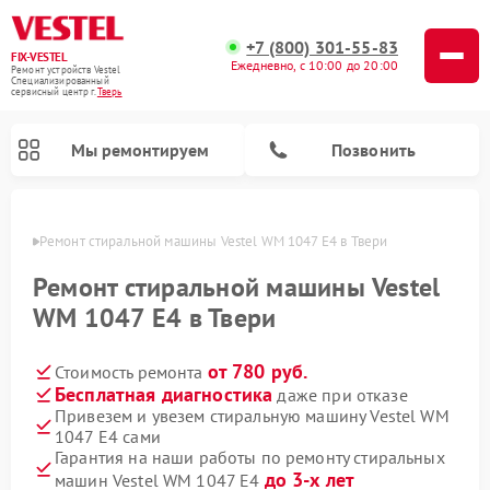
+7 (800) 301-55-83
FIX-VESTEL
Ежедневно, с 10:00 до 20:00
Ремонт устройств Vestel
Специализированный
cервисный центр г.
Тверь
Мы ремонтируем
Позвонить
Твери
Ремонт стиральной машины Vestel WM 1047 E4 в Твери
Ремонт стиральной машины Vestel
WM 1047 E4 в Твери
Ремонт посудомоечных машин Vestel
Ремонт варочных панелей Vestel
от 780 руб.
Стоимость ремонта
Бесплатная диагностика
даже при отказе
Привезем и увезем стиральную машину Vestel WM
1047 E4 сами
Гарантия на наши работы по ремонту стиральных
до 3-х лет
машин Vestel WM 1047 E4