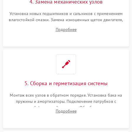
4. Замена механических узлов
Установка новых подшипников и сальников с применением
влагостойкой смазки. Замена изношенных щеток двигателя,
порванного ремня привода, неисправного сливного насоса
Подробнее
или поврежденной резиновой манжеты.
5. Сборка и герметизация системы
Монтаж всех узлов в обратном порядке. Установка бака на
пружины и амортизаторы. Подключение патрубков с
надежной фиксацией хомутами. Обработка стыков
Подробнее
герметиком для предотвращения возможных протечек воды.