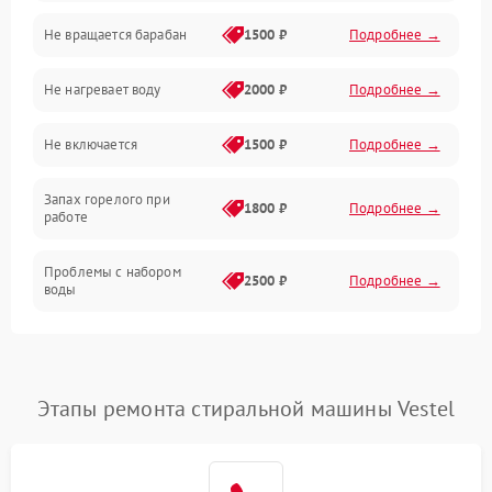
Не вращается барабан
1500 ₽
Подробнее →
Слив
Не нагревает воду
2000 ₽
Подробнее →
Программное обеспечение
Не включается
1500 ₽
Подробнее →
Запах горелого при
1800 ₽
Подробнее →
работе
Проблемы с набором
2500 ₽
Подробнее →
воды
Замена ТЭНа
2200 ₽
Подробнее →
Замена платы управления
2200 ₽
Подробнее →
Этапы ремонта стиральной машины Vestel