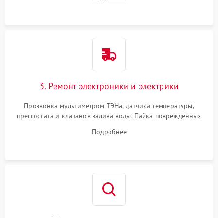
крестовины на износ, а манжеты люка на разрывы.
3. Ремонт электроники и электрики
Прозвонка мультиметром ТЭНа, датчика температуры,
прессостата и клапанов залива воды. Пайка поврежденных
дорожек или замена симисторов на плате управления.
Подробнее
Восстановление целостности проводки и контактов.