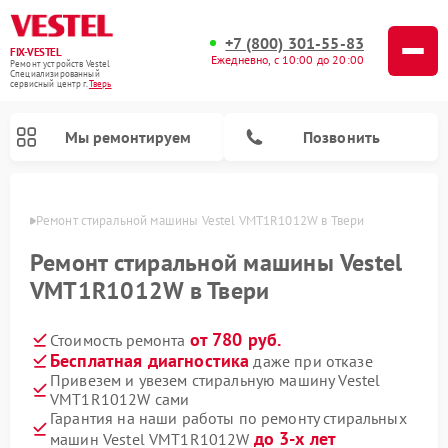
+7 (800) 301-55-83
FIX-VESTEL
Ежедневно, с 10:00 до 20:00
Ремонт устройств Vestel
Специализированный
cервисный центр г.
Тверь
Мы ремонтируем
Позвонить
Твери
Ремонт стиральной машины Vestel VMT1R1012W в Твери
Ремонт стиральной машины Vestel
VMT1R1012W в Твери
Ремонт посудомоечных машин Vestel
Ремонт варочных панелей Vestel
от 780 руб.
Стоимость ремонта
Бесплатная диагностика
даже при отказе
Привезем и увезем стиральную машину Vestel
VMT1R1012W сами
Гарантия на наши работы по ремонту стиральных
до 3-х лет
машин Vestel VMT1R1012W