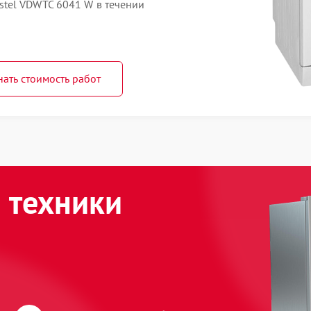
tel VDWTC 6041 W в течении
нать стоимость работ
 техники