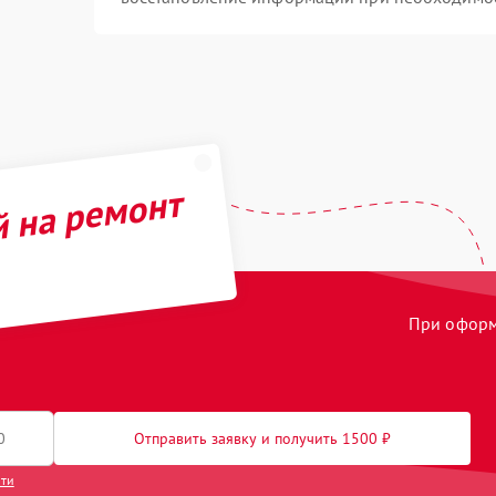
й на ремонт
При оформл
Отправить заявку и получить 1500 ₽
сти