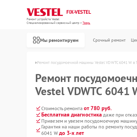
FIX-VESTEL
Ремонт устройств Vestel
Специализированный cервисный центр г.
Тверь
Мы ремонтируем
Срочный ремонт
Це
ашин Vestel в Твери
Ремонт посудомоечной машины Vestel VDWTC 6041 W в 
Ремонт посудомоеч
Vestel VDWTC 6041 
Ремонт стиральных машин Vestel
Ремонт варочных панелей Vestel
от 780 руб.
Стоимость ремонта
Бесплатная диагностика
даже при отказ
Привезем и увезем посудомоечную машину
Гарантия на наши работы по ремонту посу
до 3-х лет
6041 W