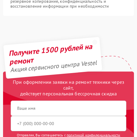
резервное копирование, конфиденциальность и
восстановление информации при необходимости
Получите 1500 рублей на
ремонт
Акция сервисного центра Vestel
При оформлении заявки на ремонт техники через
сайт,
действует персональная бессрочная скидка
Отправляя, Вы соглашаетесь с
политикой конфиденциальности