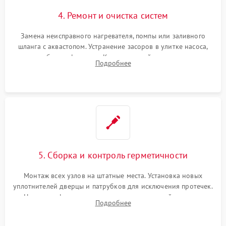
4. Ремонт и очистка систем
Замена неисправного нагревателя, помпы или заливного
шланга с аквастопом. Устранение засоров в улитке насоса,
патрубках и фильтрах. Компонентный ремонт платы
Подробнее
управления, восстановление поврежденной проводки.
5. Сборка и контроль герметичности
Монтаж всех узлов на штатные места. Установка новых
уплотнителей дверцы и патрубков для исключения протечек.
Надежная фиксация хомутов гидравлической системы,
Подробнее
сборка корпуса и установка датчика поплавка.