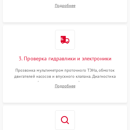
дверцы или нижнего поддона для прямого доступа к
Подробнее
циркуляционному насосу, ТЭНу и сливной помпе.
3. Проверка гидравлики и электроники
Прозвонка мультиметром проточного ТЭНа, обмоток
двигателей насосов и впускного клапана. Диагностика
прессостата (датчика уровня воды), датчика мутности,
Подробнее
концевика дверцы и электронного модуля управления.