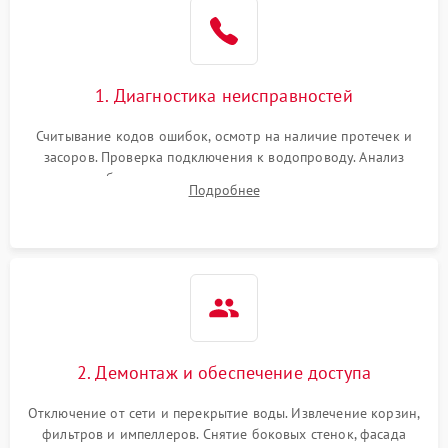
Не работает сушилка
2100 ₽
Подробнее →
Сбои в работе таймера
1700 ₽
Подробнее →
1. Диагностика неисправностей
Проблемы с
2100 ₽
Подробнее →
циркуляционным насосом
Считывание кодов ошибок, осмотр на наличие протечек и
засоров. Проверка подключения к водопроводу. Анализ
жалоб на отсутствие слива, нагрева, вращения
Подробнее
разбрызгивателей или срабатывание системы защиты
аквастоп.
2. Демонтаж и обеспечение доступа
Отключение от сети и перекрытие воды. Извлечение корзин,
фильтров и импеллеров. Снятие боковых стенок, фасада