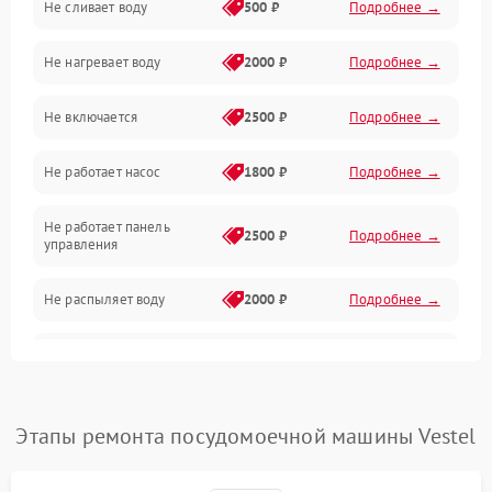
Не сливает воду
500 ₽
Подробнее →
Электропитание
Не нагревает воду
2000 ₽
Подробнее →
Датчики
Не включается
2500 ₽
Подробнее →
Нагрев
Не работает насос
1800 ₽
Подробнее →
Вода
Не работает панель
Гигиена
2500 ₽
Подробнее →
управления
Программное обеспечение
Не распыляет воду
2000 ₽
Подробнее →
Не запускается цикл
1800 ₽
Подробнее →
стирки
Проблемы с набором
Этапы ремонта посудомоечной машины Vestel
1800 ₽
Подробнее →
воды