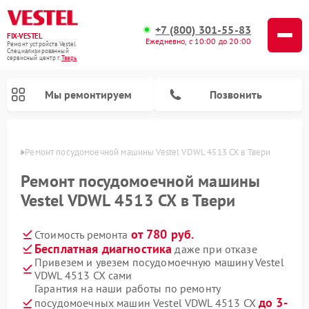
+7 (800) 301-55-83
FIX-VESTEL
Ежедневно, с 10:00 до 20:00
Ремонт устройств Vestel
Специализированный
cервисный центр г.
Тверь
Мы ремонтируем
Позвонить
Твери
Ремонт посудомоечной машины Vestel VDWL 4513 CX в Твери
Ремонт посудомоечной машины
Vestel VDWL 4513 CX в Твери
Ремонт стиральных машин Vestel
Ремонт варочных панелей Vestel
от 780 руб.
Стоимость ремонта
Бесплатная диагностика
даже при отказе
Привезем и увезем посудомоечную машину Vestel
VDWL 4513 CX сами
Гарантия на наши работы по ремонту
до 3-
посудомоечных машин Vestel VDWL 4513 CX