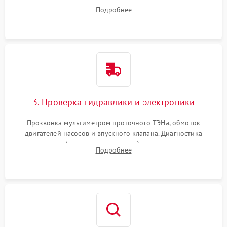
дверцы или нижнего поддона для прямого доступа к
Подробнее
циркуляционному насосу, ТЭНу и сливной помпе.
3. Проверка гидравлики и электроники
Прозвонка мультиметром проточного ТЭНа, обмоток
двигателей насосов и впускного клапана. Диагностика
прессостата (датчика уровня воды), датчика мутности,
Подробнее
концевика дверцы и электронного модуля управления.