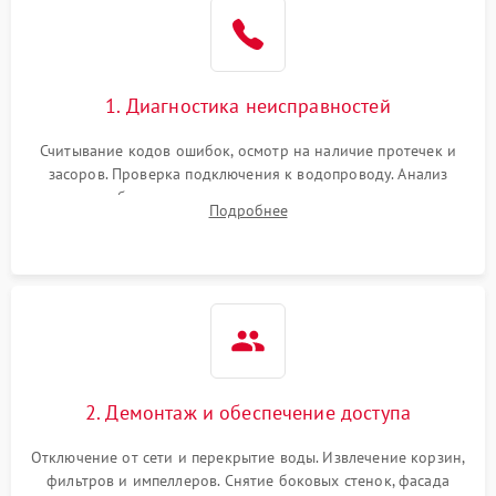
Не работает сушилка
2100 ₽
Подробнее →
Сбои в работе таймера
1700 ₽
Подробнее →
1. Диагностика неисправностей
Проблемы с
2100 ₽
Подробнее →
циркуляционным насосом
Считывание кодов ошибок, осмотр на наличие протечек и
засоров. Проверка подключения к водопроводу. Анализ
жалоб на отсутствие слива, нагрева, вращения
Подробнее
разбрызгивателей или срабатывание системы защиты
аквастоп.
2. Демонтаж и обеспечение доступа
Отключение от сети и перекрытие воды. Извлечение корзин,
фильтров и импеллеров. Снятие боковых стенок, фасада