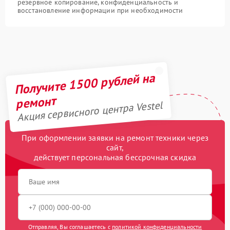
резервное копирование, конфиденциальность и
восстановление информации при необходимости
Получите 1500 рублей на
ремонт
Акция сервисного центра Vestel
При оформлении заявки на ремонт техники через
сайт,
действует персональная бессрочная скидка
Отправляя, Вы соглашаетесь с
политикой конфиденциальности