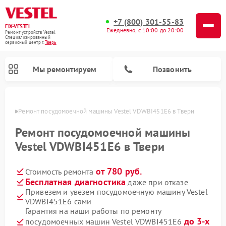
+7 (800) 301-55-83
FIX-VESTEL
Ежедневно, с 10:00 до 20:00
Ремонт устройств Vestel
Специализированный
cервисный центр г.
Тверь
Мы ремонтируем
Позвонить
Твери
Ремонт посудомоечной машины Vestel VDWBI451E6 в Твери
Ремонт посудомоечной машины
Vestel VDWBI451E6 в Твери
Ремонт стиральных машин Vestel
Ремонт варочных панелей Vestel
от 780 руб.
Стоимость ремонта
Бесплатная диагностика
даже при отказе
Привезем и увезем посудомоечную машину Vestel
VDWBI451E6 сами
Гарантия на наши работы по ремонту
до 3-х
посудомоечных машин Vestel VDWBI451E6