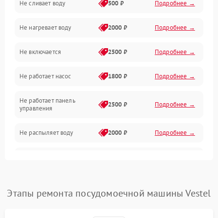
Не сливает воду
500 ₽
Подробнее →
Электропитание
Не нагревает воду
2000 ₽
Подробнее →
Датчики
Не включается
2500 ₽
Подробнее →
Нагрев
Не работает насос
1800 ₽
Подробнее →
Вода
Не работает панель
Гигиена
2500 ₽
Подробнее →
управления
Программное обеспечение
Не распыляет воду
2000 ₽
Подробнее →
Не запускается цикл
1800 ₽
Подробнее →
стирки
Проблемы с набором
Этапы ремонта посудомоечной машины Vestel
1800 ₽
Подробнее →
воды