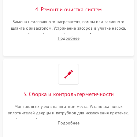
4. Ремонт и очистка систем
Замена неисправного нагревателя, помпы или заливного
шланга с аквастопом. Устранение засоров в улитке насоса,
патрубках и фильтрах. Компонентный ремонт платы
Подробнее
управления, восстановление поврежденной проводки.
5. Сборка и контроль герметичности
Монтаж всех узлов на штатные места. Установка новых
уплотнителей дверцы и патрубков для исключения протечек.
Надежная фиксация хомутов гидравлической системы,
Подробнее
сборка корпуса и установка датчика поплавка.