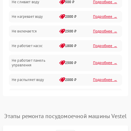
Не сливает воду
500 ₽
Подробнее →
Электропитание
Не нагревает воду
2000 ₽
Подробнее →
Датчики
Не включается
2500 ₽
Подробнее →
Нагрев
Не работает насос
1800 ₽
Подробнее →
Вода
Не работает панель
Гигиена
2500 ₽
Подробнее →
управления
Программное обеспечение
Не распыляет воду
2000 ₽
Подробнее →
Не запускается цикл
1800 ₽
Подробнее →
стирки
Проблемы с набором
Этапы ремонта посудомоечной машины Vestel
1800 ₽
Подробнее →
воды