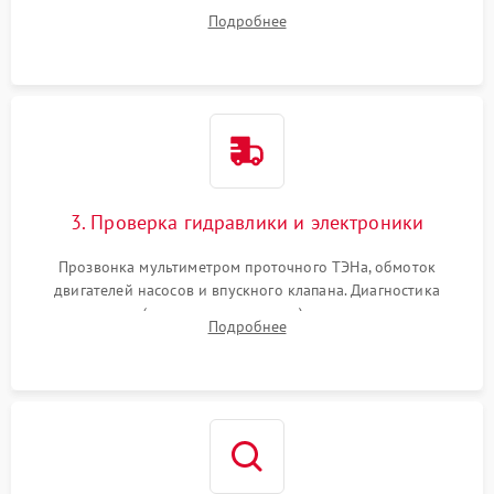
дверцы или нижнего поддона для прямого доступа к
Подробнее
циркуляционному насосу, ТЭНу и сливной помпе.
3. Проверка гидравлики и электроники
Прозвонка мультиметром проточного ТЭНа, обмоток
двигателей насосов и впускного клапана. Диагностика
прессостата (датчика уровня воды), датчика мутности,
Подробнее
концевика дверцы и электронного модуля управления.