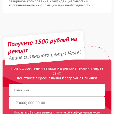
резервное копирование, конфиденциальность и
восстановление информации при необходимости
Получите 1500 рублей на
ремонт
Акция сервисного центра Vestel
При оформлении заявки на ремонт техники через
сайт,
действует персональная бессрочная скидка
Отправляя, Вы соглашаетесь с
политикой конфиденциальности