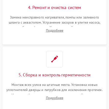
4. Ремонт и очистка систем
Замена неисправного нагревателя, помпы или заливного
шланга с аквастопом. Устранение засоров в улитке насоса,
патрубках и фильтрах. Компонентный ремонт платы
Подробнее
управления, восстановление поврежденной проводки.
5. Сборка и контроль герметичности
Монтаж всех узлов на штатные места. Установка новых
уплотнителей дверцы и патрубков для исключения протечек.
Надежная фиксация хомутов гидравлической системы,
Подробнее
сборка корпуса и установка датчика поплавка.