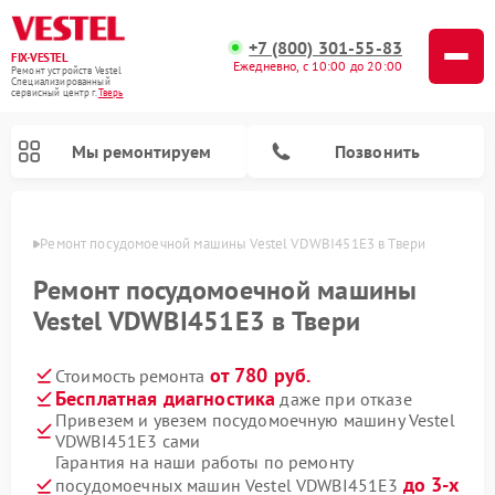
+7 (800) 301-55-83
FIX-VESTEL
Ежедневно, с 10:00 до 20:00
Ремонт устройств Vestel
Специализированный
cервисный центр г.
Тверь
Мы ремонтируем
Позвонить
Твери
Ремонт посудомоечной машины Vestel VDWBI451E3 в Твери
Ремонт посудомоечной машины
Vestel VDWBI451E3 в Твери
Ремонт стиральных машин Vestel
Ремонт варочных панелей Vestel
от 780 руб.
Стоимость ремонта
Бесплатная диагностика
даже при отказе
Привезем и увезем посудомоечную машину Vestel
VDWBI451E3 сами
Гарантия на наши работы по ремонту
до 3-х
посудомоечных машин Vestel VDWBI451E3