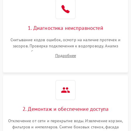
Не работает сушилка
2100 ₽
Подробнее →
Сбои в работе таймера
1700 ₽
Подробнее →
1. Диагностика неисправностей
Проблемы с
2100 ₽
Подробнее →
циркуляционным насосом
Считывание кодов ошибок, осмотр на наличие протечек и
засоров. Проверка подключения к водопроводу. Анализ
жалоб на отсутствие слива, нагрева, вращения
Подробнее
разбрызгивателей или срабатывание системы защиты
аквастоп.
2. Демонтаж и обеспечение доступа
Отключение от сети и перекрытие воды. Извлечение корзин,
фильтров и импеллеров. Снятие боковых стенок, фасада