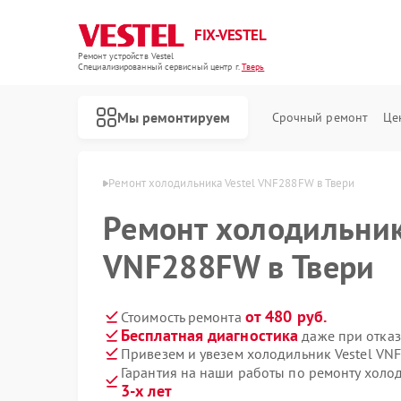
FIX-VESTEL
Ремонт устройств Vestel
Специализированный cервисный центр г.
Тверь
Мы ремонтируем
Срочный ремонт
Це
иков Vestel в Твери
Ремонт холодильника Vestel VNF288FW в Твери
Ремонт холодильник
VNF288FW в Твери
Ремонт стиральных машин Vestel
Ремонт посудомоечных машин Vestel
Ремонт варочных панелей Vestel
от 480 руб.
Стоимость ремонта
Бесплатная диагностика
даже при отказ
Привезем и увезем холодильник Vestel VN
Гарантия на наши работы по ремонту холо
3-х лет