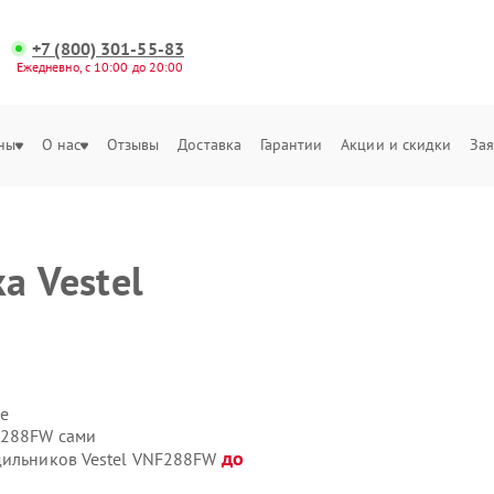
+7 (800) 301-55-83
Ежедневно, с 10:00 до 20:00
ны
О нас
Отзывы
Доставка
Гарантии
Акции и скидки
Зая
а Vestel
е
F288FW сами
до
дильников Vestel VNF288FW