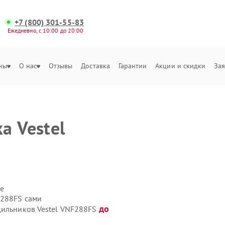
+7 (800) 301-55-83
Ежедневно, с 10:00 до 20:00
ны
О нас
Отзывы
Доставка
Гарантии
Акции и скидки
Зая
а Vestel
е
F288FS сами
до
дильников Vestel VNF288FS