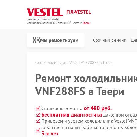
FIX-VESTEL
Ремонт устройств Vestel
Специализированный cервисный центр г.
Тверь
Мы ремонтируем
Срочный ремонт
Це
 Vestel в Твери
Ремонт холодильника Vestel VNF288FS в Твери
Ремонт холодильник
VNF288FS в Твери
Ремонт стиральных машин Vestel
Ремонт посудомоечных машин Vestel
Ремонт варочных панелей Vestel
от 480 руб.
Стоимость ремонта
Бесплатная диагностика
даже при отказ
Привезем и увезем холодильник Vestel VN
Гарантия на наши работы по ремонту холо
3-х лет