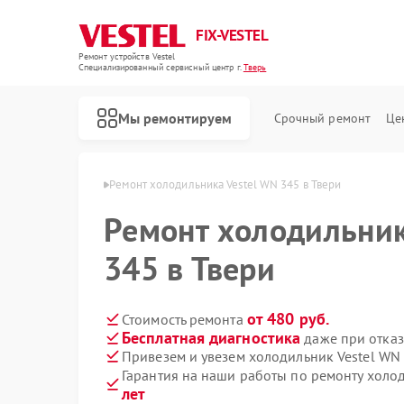
FIX-VESTEL
Ремонт устройств Vestel
Специализированный cервисный центр г.
Тверь
Мы ремонтируем
Срочный ремонт
Це
иков Vestel в Твери
Ремонт холодильника Vestel WN 345 в Твери
Ремонт холодильник
345 в Твери
Ремонт стиральных машин Vestel
Ремонт посудомоечных машин Vestel
Ремонт варочных панелей Vestel
от 480 руб.
Стоимость ремонта
Бесплатная диагностика
даже при отказ
Привезем и увезем холодильник Vestel WN
Гарантия на наши работы по ремонту холо
лет