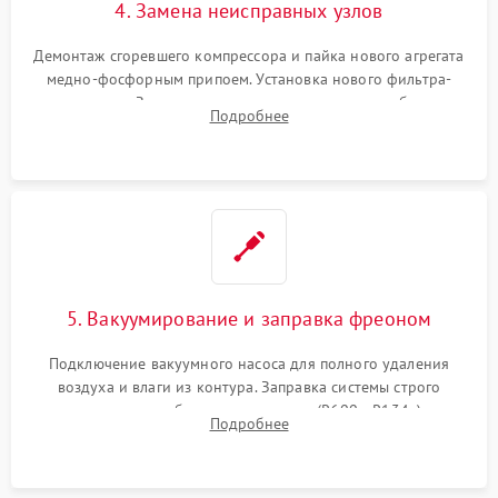
4. Замена неисправных узлов
Демонтаж сгоревшего компрессора и пайка нового агрегата
медно-фосфорным припоем. Установка нового фильтра-
осушителя. Замена изношенных вентиляторов обдува,
Подробнее
сломанных заслонок или поврежденных дверных петель.
5. Вакуумирование и заправка фреоном
Подключение вакуумного насоса для полного удаления
воздуха и влаги из контура. Заправка системы строго
дозированным объемом хладагента (R600a, R134a) по
Подробнее
электронным весам. Контроль рабочего давления в системе.