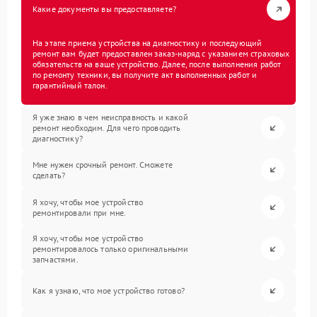
Какие документы вы предоставляете?
На этапе приема устройства на диагностику и последующий
ремонт вам будет предоставлен заказ-наряд с указанием страховых
обязательств на ваше устройство. Далее, после выполнения работ
по ремонту техники, вы получите акт выполненных работ и
гарантийный талон.
Я уже знаю в чем неисправность и какой
ремонт необходим. Для чего проводить
диагностику?
Мне нужен срочный ремонт. Сможете
сделать?
Я хочу, чтобы мое устройство
ремонтировали при мне.
Я хочу, чтобы мое устройство
ремонтировалось только оригинальными
запчастями.
Как я узнаю, что мое устройство готово?