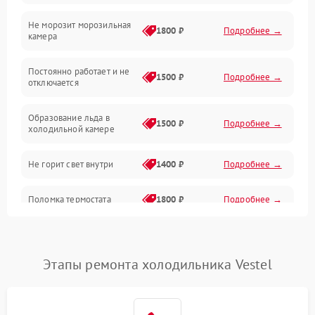
Не морозит морозильная
Дренаж
1800 ₽
Подробнее →
камера
Оттайка
Постоянно работает и не
1500 ₽
Подробнее →
отключается
Программное обеспечение
Образование льда в
1500 ₽
Подробнее →
холодильной камере
Не горит свет внутри
1400 ₽
Подробнее →
Поломка термостата
1800 ₽
Подробнее →
Не работает вентилятор
1800 ₽
Подробнее →
Этапы ремонта холодильника Vestel
Поломка системы No Frost
2600 ₽
Подробнее →
Образование конденсата
1800 ₽
Подробнее →