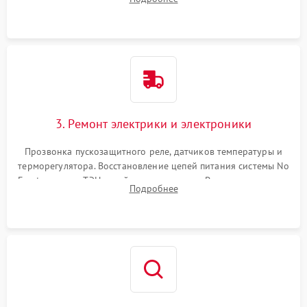
продувка капиллярной трубки для устранения засоров.
3. Ремонт электрики и электроники
Прозвонка пускозащитного реле, датчиков температуры и
терморегулятора. Восстановление цепей питания системы No
Frost, включая ТЭН оттайки и вентилятор. Ремонт или замена
Подробнее
платы управления при сбоях алгоритмов.