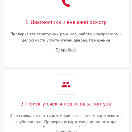
на стенках
Сбой в работе инвертора
2100 ₽
Подробнее →
1. Диагностика и внешний осмотр
Запах горелого при
2000 ₽
Подробнее →
Проверка температурных режимов, работы компрессора и
работе
целостности уплотнителей дверей. Измерение
сопротивления обмоток мотора, проверка термостата и
Не включается
Подробнее
1000 ₽
Подробнее →
считывание кодов ошибок с электронного дисплея.
холодильник
Проблемы с системой
автоматической
1800 ₽
Подробнее →
разморозки
2. Поиск утечек и подготовка контура
Опрессовка системы азотом для выявления микротрещин в
трубопроводе. Проверка испарителя и конденсатора
течеискателем. Демонтаж старого фильтра-осушителя и
Подробнее