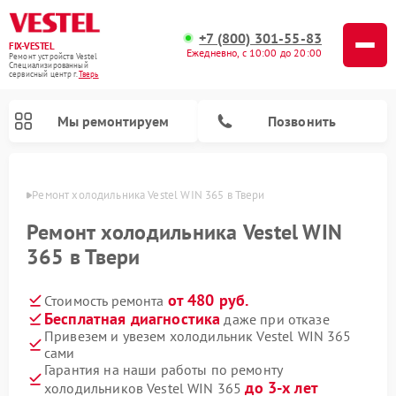
+7 (800) 301-55-83
FIX-VESTEL
Ежедневно, с 10:00 до 20:00
Ремонт устройств Vestel
Специализированный
cервисный центр г.
Тверь
Мы ремонтируем
Позвонить
Твери
Ремонт холодильника Vestel WIN 365 в Твери
Ремонт холодильника Vestel WIN
365 в Твери
Ремонт посудомоечных машин Vestel
Ремонт стиральных машин Vestel
Ремонт варочных панелей Vestel
от 480 руб.
Стоимость ремонта
Бесплатная диагностика
даже при отказе
Привезем и увезем холодильник Vestel WIN 365
сами
Гарантия на наши работы по ремонту
до 3-х лет
холодильников Vestel WIN 365