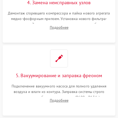
4. Замена неисправных узлов
Демонтаж сгоревшего компрессора и пайка нового агрегата
медно-фосфорным припоем. Установка нового фильтра-
осушителя. Замена изношенных вентиляторов обдува,
Подробнее
сломанных заслонок или поврежденных дверных петель.
5. Вакуумирование и заправка фреоном
Подключение вакуумного насоса для полного удаления
воздуха и влаги из контура. Заправка системы строго
дозированным объемом хладагента (R600a, R134a) по
Подробнее
электронным весам. Контроль рабочего давления в системе.