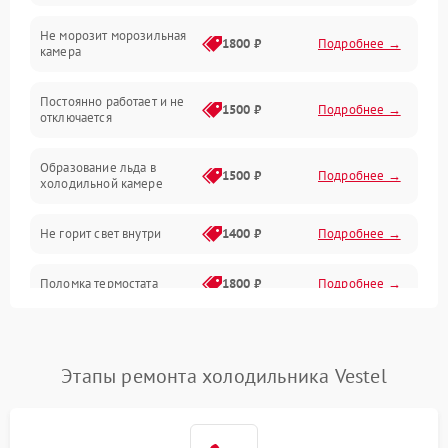
Не морозит морозильная
Дренаж
1800 ₽
Подробнее →
камера
Оттайка
Постоянно работает и не
1500 ₽
Подробнее →
отключается
Программное обеспечение
Образование льда в
1500 ₽
Подробнее →
холодильной камере
Не горит свет внутри
1400 ₽
Подробнее →
Поломка термостата
1800 ₽
Подробнее →
Не работает вентилятор
1800 ₽
Подробнее →
Этапы ремонта холодильника Vestel
Поломка системы No Frost
2600 ₽
Подробнее →
Образование конденсата
1800 ₽
Подробнее →