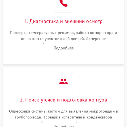
на стенках
Сбой в работе инвертора
2100 ₽
Подробнее →
1. Диагностика и внешний осмотр
Запах горелого при
2000 ₽
Подробнее →
Проверка температурных режимов, работы компрессора и
работе
целостности уплотнителей дверей. Измерение
сопротивления обмоток мотора, проверка термостата и
Не включается
Подробнее
1000 ₽
Подробнее →
считывание кодов ошибок с электронного дисплея.
холодильник
Проблемы с системой
автоматической
1800 ₽
Подробнее →
разморозки
2. Поиск утечек и подготовка контура
Опрессовка системы азотом для выявления микротрещин в
трубопроводе. Проверка испарителя и конденсатора
течеискателем. Демонтаж старого фильтра-осушителя и
Подробнее