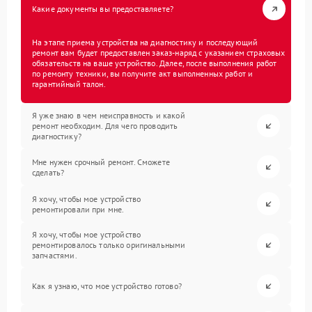
Какие документы вы предоставляете?
На этапе приема устройства на диагностику и последующий
ремонт вам будет предоставлен заказ-наряд с указанием страховых
обязательств на ваше устройство. Далее, после выполнения работ
по ремонту техники, вы получите акт выполненных работ и
гарантийный талон.
Я уже знаю в чем неисправность и какой
ремонт необходим. Для чего проводить
диагностику?
Мне нужен срочный ремонт. Сможете
сделать?
Я хочу, чтобы мое устройство
ремонтировали при мне.
Я хочу, чтобы мое устройство
ремонтировалось только оригинальными
запчастями.
Как я узнаю, что мое устройство готово?