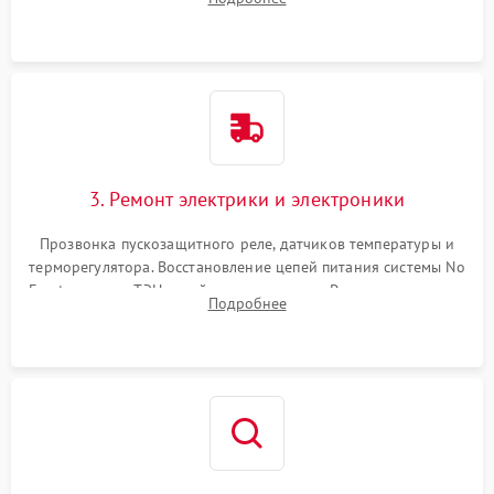
продувка капиллярной трубки для устранения засоров.
3. Ремонт электрики и электроники
Прозвонка пускозащитного реле, датчиков температуры и
терморегулятора. Восстановление цепей питания системы No
Frost, включая ТЭН оттайки и вентилятор. Ремонт или замена
Подробнее
платы управления при сбоях алгоритмов.