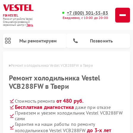
+7 (800) 301-55-83
FIX-VESTEL
Ежедневно, с 10:00 до 20:00
Ремонт устройств Vestel
Специализированный
cервисный центр г.
Тверь
Мы ремонтируем
Позвонить
Твери
Ремонт холодильника Vestel VCB288FW в Твери
Ремонт холодильника Vestel
VCB288FW в Твери
Ремонт посудомоечных машин Vestel
Ремонт стиральных машин Vestel
Ремонт варочных панелей Vestel
от 480 руб.
Стоимость ремонта
Бесплатная диагностика
даже при отказе
Привезем и увезем холодильник Vestel VCB288FW
сами
Гарантия на наши работы по ремонту
до 3-х лет
холодильников Vestel VCB288FW